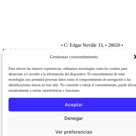
Blog
Sustainability
Partner with us
info@amperelocalization.com
• C/ Edgar Neville 33, • 28020 •
Madrid.
Gestionar consentimiento
Para ofrecer las mejores experiencias, utilizamos tecnologías como las cookies para
almacenar y/o acceder a la información del dispositivo. El consentimiento de estas
tecnologías nos permitirá procesar datos como el comportamiento de navegación o las
identificaciones únicas en este sitio. No consentir o retirar el consentimiento, puede afecta
negativamente a ciertas características y funciones.
Aceptar
©2026 Ampere | All rights reserved
Denegar
Privacy Policy
·
Quality Policy
·
Legal Notice
Ver preferencias