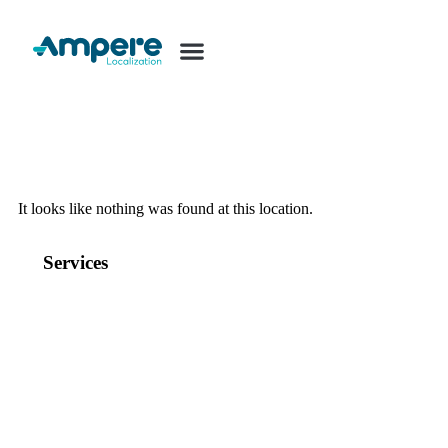
The page can’t be found
It looks like nothing was found at this location.
Services
Translation & Localization
Content & Creative
Multimedia
Interpreting
Accessibility
More Services