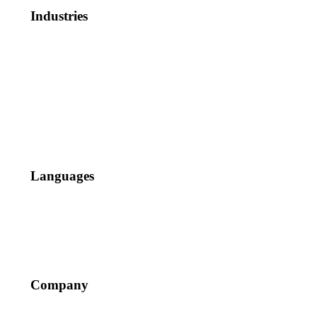
Industries
Health & Life Sciences
Legal & Corporate
Technology & Digital
Industrial & Energy
Marketing & Web
Leisure & Entertainment
More Industries
Languages
Global languages
Nordic languages
More Languages
Company
Why Ampere